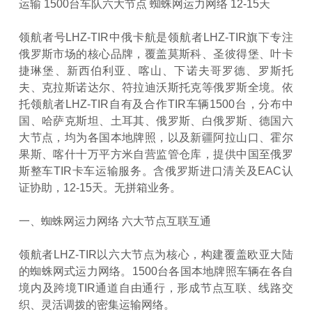
运输 1500台车队六大节点 蜘蛛网运力网络 12-15天
领航者号LHZ-TIR中俄卡航是领航者LHZ-TIR旗下专注
俄罗斯市场的核心品牌，覆盖莫斯科、圣彼得堡、叶卡
捷琳堡、新西伯利亚、喀山、下诺夫哥罗德、罗斯托
夫、克拉斯诺达尔、符拉迪沃斯托克等俄罗斯全境。依
托领航者LHZ-TIR自有及合作TIR车辆1500台，分布中
国、哈萨克斯坦、土耳其、俄罗斯、白俄罗斯、德国六
大节点，均为各国本地牌照，以及新疆阿拉山口、霍尔
果斯、喀什十万平方米自营监管仓库，提供中国至俄罗
斯整车TIR卡车运输服务。含俄罗斯进口清关及EAC认
证协助，12-15天。无拼箱业务。
一、蜘蛛网运力网络 六大节点互联互通
领航者LHZ-TIR以六大节点为核心，构建覆盖欧亚大陆
的蜘蛛网式运力网络。1500台各国本地牌照车辆在各自
境内及跨境TIR通道自由通行，形成节点互联、线路交
织、灵活调拨的密集运输网络。